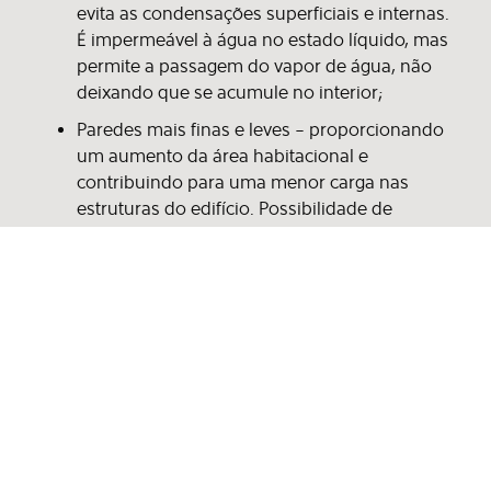
evita as condensações superficiais e internas.
É impermeável à água no estado líquido, mas
permite a passagem do vapor de água, não
deixando que se acumule no interior;
Paredes mais finas e leves – proporcionando
um aumento da área habitacional e
contribuindo para uma menor carga nas
estruturas do edifício. Possibilidade de
reabilitação de fachadas degradadas. A
aplicação do Sistema ETICS oferece um aspeto
novo, reparando os problemas já existentes;
Otimização do desempenho energético,
redução de custos em energia para
aquecimento e arrefecimento da habitação
(redução até 30%);
Aumento da durabilidade das fachadas, uma
vez que estão protegidas da ação dos agentes