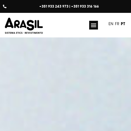
+351 933 243 973 | +351 933 316 166
PT
EN
FR